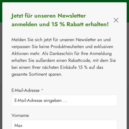
Zum Hauptinhalt springen
SOMMERAKTION: Bis 31. August 2026 erhalten Sie mit dem
Jetzt für unseren Newsletter
Rabattcode
BIOS5
5 € Rabatt ab einem Warenkorbwert von 50 €.
anmelden und 15 % Rabatt erhalten!
Melden Sie sich jetzt für unseren Newsletter an und
verpassen Sie keine Produktneuheiten und exklusiven
Aktionen mehr. Als Dankeschön für Ihre Anmeldung
erhalten Sie außerdem einen Rabattcode, mit dem Sie
bei einem Ihrer nächsten Einkäufe 15 % auf das
0
Werkzeugleiste anzeigen
Du hast 0 Produkte
gesamte Sortiment sparen.
E-Mail-Adresse
*
⚘
Botanicals
Aloe Vera 400 mg
Vorname
Kapseln