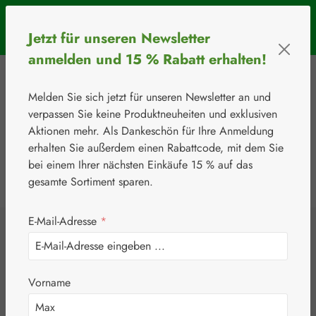
Zum Hauptinhalt springen
SOMMERAKTION: Bis 31. August 2026 erhalten Sie mit dem
Jetzt für unseren Newsletter
Rabattcode
BIOS5
5 € Rabatt ab einem Warenkorbwert von 50 €.
anmelden und 15 % Rabatt erhalten!
Melden Sie sich jetzt für unseren Newsletter an und
verpassen Sie keine Produktneuheiten und exklusiven
Aktionen mehr. Als Dankeschön für Ihre Anmeldung
erhalten Sie außerdem einen Rabattcode, mit dem Sie
bei einem Ihrer nächsten Einkäufe 15 % auf das
0
Werkzeugleiste anzeigen
Du hast 0 Produkte
gesamte Sortiment sparen.
E-Mail-Adresse
*
⚘
Informationen
Versand und Zahlung
Versand und Zahlung
Vorname
Die Bios Medical Services GmbH liefert weltweit in