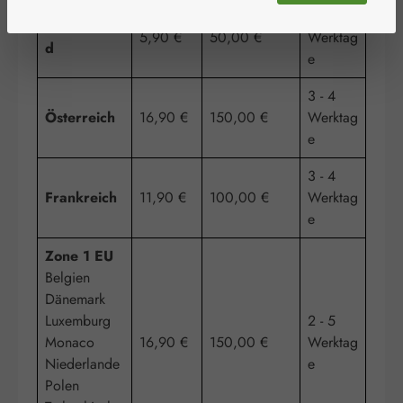
2 - 4
Deutschlan
5,90 €
50,00 €
Werktag
d
e
3 - 4
Österreich
16,90 €
150,00 €
Werktag
e
3 - 4
Frankreich
11,90 €
100,00 €
Werktag
e
Zone 1 EU
Belgien
Dänemark
Luxemburg
2 - 5
Monaco
16,90 €
150,00 €
Werktag
Niederlande
e
Polen