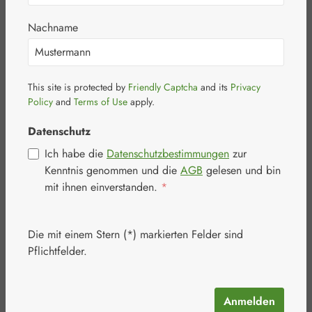
alle Länder, ausgenommen USA und Kanada.
Nachname
Aufgrund gesetzlicher oder markenrechtlicher
Bestimmungen kann es vorkommen, dass gewisse
Produkte in einzelne Länder nicht geliefert werden
dürfen. Sollte Ihr Warenkorb einen solchen Artikel
This site is protected by
Friendly Captcha
and its
Privacy
enthalten und ein Versand ins Zielland nicht möglich
Policy
and
Terms of Use
apply.
sein, werden Sie unverzüglich darüber informiert. Der
Datenschutz
Versand erfolgt nach Bestelleingang und wird
innerhalb der Werktagsarbeitszeit (Mo - Fr 08:00 Uhr
Ich habe die
Datenschutzbestimmungen
zur
bis 18:00 Uhr) bearbeitet. Der Versa
nd von Paketen
Kenntnis genommen und die
AGB
gelesen und bin
erfolgt mit der DHL International GmbH.
mit ihnen einverstanden.
*
Die mit einem Stern (*) markierten Felder sind
Versandkosten
Pflichtfelder.
Versan
Versandkost
Lieferz
Zone
dkosten
enfrei ab
eit
Anmelden