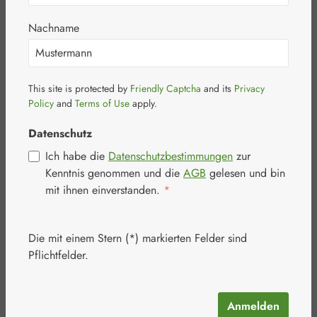
n
Nachname
Für die Bios Naturprodukte GmbH
sind Qualität und Transparenz nicht
This site is protected by
Friendly Captcha
and its
Privacy
nur Versprechen, sondern gelebte
Policy
and
Terms of Use
apply.
Werte, die durch unsere strengen
Zertifizierungen sichtbar werden.
Datenschutz
Diese Zertifikate unterstreichen unser
Ich habe die
Datenschutzbestimmungen
zur
Engagement für gesundheitsbewusste
Kenntnis genommen und die
AGB
gelesen und bin
Personen, die großen Wert auf die
mit ihnen einverstanden.
*
Qualität und Reinheit der Produkte
legen. Hier erfahren Sie, was hinter
unseren Zertifizierungen steckt:
Die mit einem Stern (*) markierten Felder sind
Pflichtfelder.
Anmelden