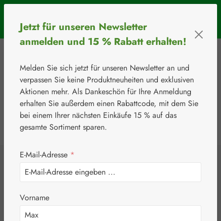
Zum Hauptinhalt springen
SOMMERAKTION: Bis 31. August 2026 erhalten Sie mit dem
Jetzt für unseren Newsletter
Rabattcode
BIOS5
5 € Rabatt ab einem Warenkorbwert von 50 €.
anmelden und 15 % Rabatt erhalten!
Melden Sie sich jetzt für unseren Newsletter an und
verpassen Sie keine Produktneuheiten und exklusiven
Aktionen mehr. Als Dankeschön für Ihre Anmeldung
erhalten Sie außerdem einen Rabattcode, mit dem Sie
bei einem Ihrer nächsten Einkäufe 15 % auf das
0
Werkzeugleiste anzeigen
Du hast 0 Produkte
gesamte Sortiment sparen.
E-Mail-Adresse
*
⚘
Informationen
Zertifizierungen
Unsere
Vorname
Zertifizierunge