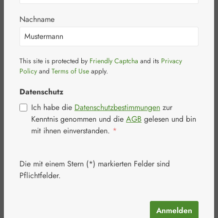
Die folgenden Hinweise geben einen einfachen
Nachname
Überblick darüber, was mit Ihren personenbezogenen
Daten passiert, wenn Sie unsere Website besuchen.
Personenbezogene Daten sind alle Daten, mit denen
Sie persönlich identifiziert werden können.
This site is protected by
Friendly Captcha
and its
Privacy
Ausführliche Informationen zum Thema Datenschutz
Policy
and
Terms of Use
apply.
entnehmen Sie unserer unter diesem Text aufgeführten
Datenschutz
Datenschutzerklärung.
Ich habe die
Datenschutzbestimmungen
zur
Kenntnis genommen und die
AGB
gelesen und bin
mit ihnen einverstanden.
*
Datenerfassung auf unserer Website
Die Datenverarbeitung auf dieser Website erfolgt
durch den Websitebetreiber. Dessen Kontaktdaten
Die mit einem Stern (*) markierten Felder sind
können Sie dem Impressum dieser Website
Pflichtfelder.
entnehmen.
Anmelden
Wie erfassen wir Ihre Daten?