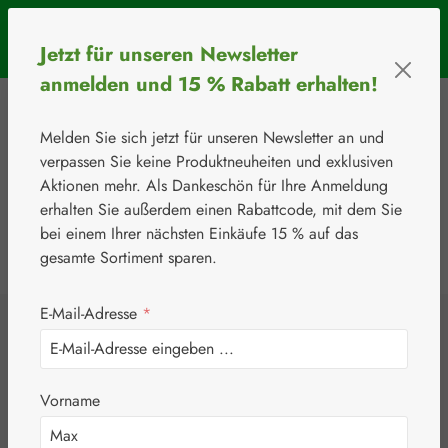
Zum Hauptinhalt springen
SOMMERAKTION: Bis 31. August 2026 erhalten Sie mit dem
Jetzt für unseren Newsletter
Rabattcode
BIOS5
5 € Rabatt ab einem Warenkorbwert von 50 €.
anmelden und 15 % Rabatt erhalten!
Melden Sie sich jetzt für unseren Newsletter an und
verpassen Sie keine Produktneuheiten und exklusiven
Aktionen mehr. Als Dankeschön für Ihre Anmeldung
erhalten Sie außerdem einen Rabattcode, mit dem Sie
bei einem Ihrer nächsten Einkäufe 15 % auf das
0
Werkzeugleiste anzeigen
Du hast 0 Produkte
gesamte Sortiment sparen.
E-Mail-Adresse
*
⚘
Rechtliches
Datenschutz
Datenschutz
Vorname
Allgemeine Hinweise