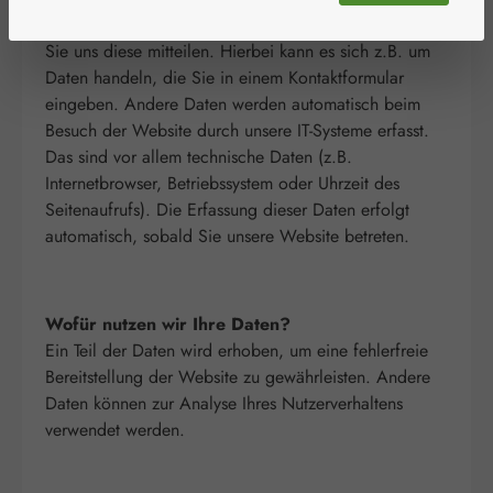
Ihre Daten werden zum einen dadurch erhoben, dass
Sie uns diese mitteilen. Hierbei kann es sich z.B. um
Daten handeln, die Sie in einem Kontaktformular
eingeben. Andere Daten werden automatisch beim
Besuch der Website durch unsere IT-Systeme erfasst.
Das sind vor allem technische Daten (z.B.
Internetbrowser, Betriebssystem oder Uhrzeit des
Seitenaufrufs). Die Erfassung dieser Daten erfolgt
automatisch, sobald Sie unsere Website betreten.
Wofür nutzen wir Ihre Daten?
Ein Teil der Daten wird erhoben, um eine fehlerfreie
Bereitstellung der Website zu gewährleisten. Andere
Daten können zur Analyse Ihres Nutzerverhaltens
verwendet werden.