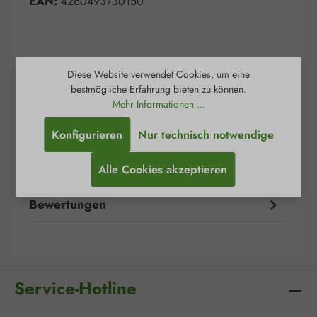
EAN:
4260493730150
Diese Website verwendet Cookies, um eine
bestmögliche Erfahrung bieten zu können.
Beschreibung
Mehr Informationen ...
Das natürliche Carotinoid Astaxanthin wird aus
Konfigurieren
Nur technisch notwendige
der Grünalge Haematococcus pluvialis
gewonnen. In Stresssituationen wie Nahru…
Alle Cookies akzeptieren
Mehr
Bewertungen
Service-Hotline