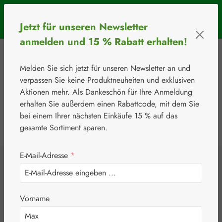
Zum Hauptinhalt springen
SOMMERAKTION: Bis 31. August 2026 erhalten Sie mit dem
Jetzt für unseren Newsletter
Rabattcode
BIOS5
5 € Rabatt ab einem Warenkorbwert von 50 €.
anmelden und 15 % Rabatt erhalten!
Melden Sie sich jetzt für unseren Newsletter an und
verpassen Sie keine Produktneuheiten und exklusiven
Aktionen mehr. Als Dankeschön für Ihre Anmeldung
erhalten Sie außerdem einen Rabattcode, mit dem Sie
bei einem Ihrer nächsten Einkäufe 15 % auf das
0
Werkzeugleiste anzeigen
Du hast 0 Produkte
gesamte Sortiment sparen.
E-Mail-Adresse
*
⚘
Augen
Astaxanthin 4 mg
Vorname
Kapseln