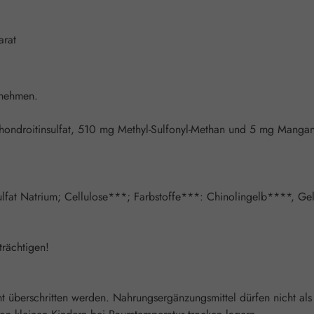
arat
nnehmen.
hondroitinsulfat, 510 mg Methyl-Sulfonyl-Methan und 5 mg Mang
nsulfat Natrium; Cellulose***; Farbstoffe***: Chinolingelb****, 
rächtigen!
überschritten werden. Nahrungsergänzungsmittel dürfen nicht als