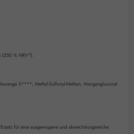
an (250 % NRV*).
Gelborange S****; Methyl-Sulfonyl-Methan, Mangangluconat
 Ersatz für eine ausgewogene und abwechslungsreiche