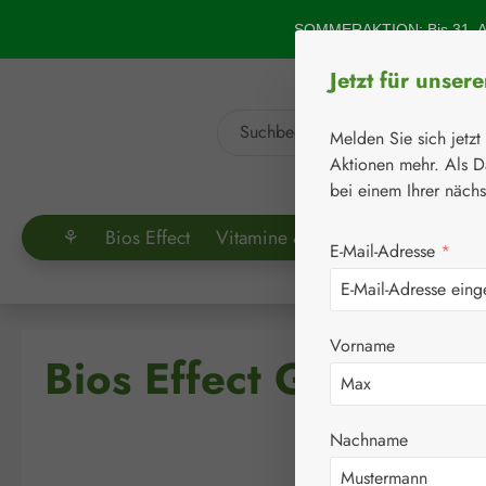
um Hauptinhalt springen
Zur Suche springen
SOMMERAKTION: Bis 31. Au
Jetzt für unser
Melden Sie sich jetzt
Aktionen mehr. Als D
bei einem Ihrer näch
⚘
Bios Effect
Vitamine & Co.
Aminosäuren
E-Mail-Adresse
*
Vorname
Bios Effect Gelenk C
Nachname
Bildergalerie überspringen