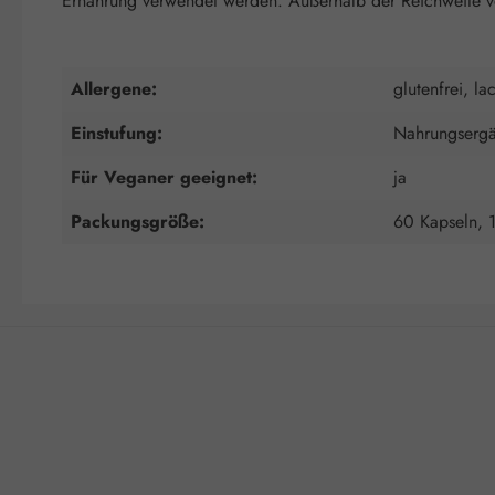
Ernährung verwendet werden. Außerhalb der Reichweite vo
Allergene:
glutenfrei, la
Einstufung:
Nahrungsergä
Für Veganer geeignet:
ja
Packungsgröße:
60 Kapseln, 