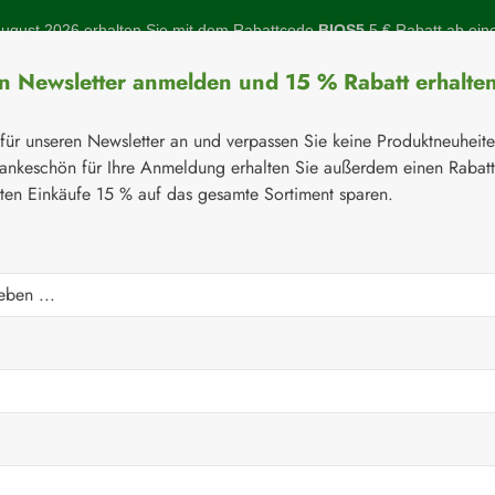
gust 2026 erhalten Sie mit dem Rabattcode
BIOS5
5 € Rabatt ab ein
en Newsletter anmelden und 15 % Rabatt erhalte
 für unseren Newsletter an und verpassen Sie keine Produktneuheit
ankeschön für Ihre Anmeldung erhalten Sie außerdem einen Rabat
sten Einkäufe 15 % auf das gesamte Sortiment sparen.
Botanicals
Naturstoffe
Topinambur
Gelenke
Q-10
⚘
Botanicals
® Kapseln