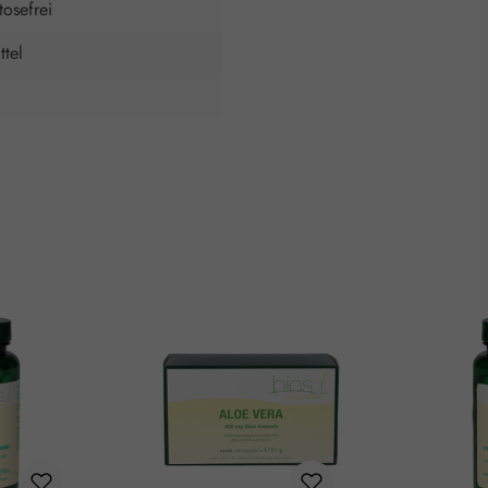
tosefrei
tel