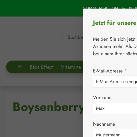
um Hauptinhalt springen
Zur Suche springen
SOMMERAKTION: Bis 31. Au
Jetzt für unser
Melden Sie sich jetzt
Aktionen mehr. Als D
bei einem Ihrer näch
⚘
Bios Effect
Vitamine & Co.
Aminosäuren
E-Mail-Adresse
*
Vorname
Boysenberry BerriQi
Nachname
Bildergalerie überspringen