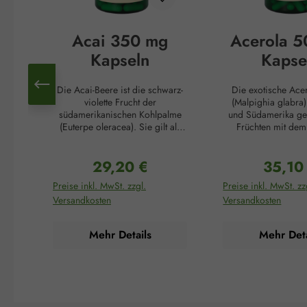
Acai 350 mg
Acerola 
Kapseln
Kapse
Die Acai-Beere ist die schwarz-
Die exotische Ace
violette Frucht der
(Malpighia glabra) 
südamerikanischen Kohlpalme
und Südamerika ge
(Euterpe oleracea). Sie gilt als
Früchten mit dem
die „brasilianische
Gehalt an Vit
Wunderbeere“, unterstützt
(Ascorbinsäure). Ih
29,20 €
35,10
Schlankheitskuren und reguliert
Gehalt übersteigt 
Regulärer Preis:
Reguläre
Falten. Dafür sorgen die
von Zitrusfrüchten
Preise inkl. MwSt. zzgl.
Preise inkl. MwSt. zz
zahlreichen Inhaltsstoffe dieser
oder Zitronen um d
Versandkosten
Versandkosten
außergewöhnlichen Beere: der
Acerola gilt daher
hohe Anteil an Antioxidantien
Vitamin C-Bombe. V
schont den Körper vor negativen
mehrere Funktionen:
Mehr Details
Mehr Deta
äußeren Einflüssen wie
einem norm
Zigarettenrauch oder UV-
Energiestoffwechs
Strahlung und verlangsamt so
normalen Funkt
den Alterungsprozess des
Nervensystems, ein
Körpers, Ballaststoffe regen die
psychischen Funkt
Darmtätigkeit an und erzeugen
normalen Funkt