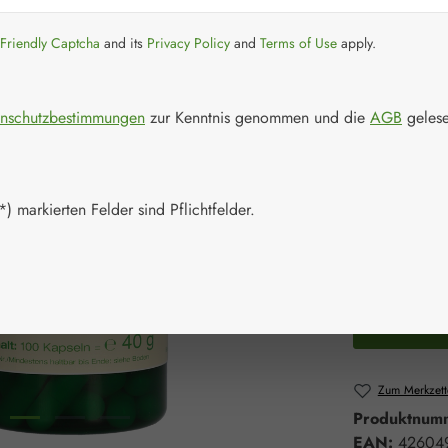
Regulärer Prei
26,00 
Friendly Captcha
and its
Privacy Policy
and
Terms of Use
apply.
Inhalt:
0.04 Ki
Preise inkl. M
nschutzbestimmungen
zur Kenntnis genommen und die
AGB
gelese
Schnell zusch
Packungs
) markierten Felder sind Pflichtfelder.
100 Kapsel
Produkt 
Zum Merkzett
Produktnum
EAN:
42604