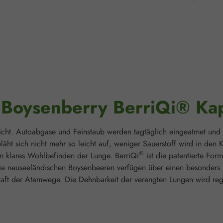
"Boysenberry BerriQi® Ka
icht. Autoabgase und Feinstaub werden tagtäglich eingeatmet und 
ht sich nicht mehr so leicht auf, weniger Sauerstoff wird in de
®
in klares Wohlbefinden der Lunge. BerriQi
ist die patentierte For
e neuseeländischen Boysenbeeren verfügen über einen besonders h
ft der Atemwege. Die Dehnbarkeit der verengten Lungen wird regu