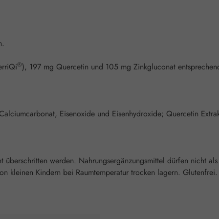
n.
®
rriQi
), 197 mg Quercetin und 105 mg Zinkgluconat entspreche
Calciumcarbonat, Eisenoxide und Eisenhydroxide; Quercetin Extrak
überschritten werden. Nahrungsergänzungsmittel dürfen nicht als
 kleinen Kindern bei Raumtemperatur trocken lagern. Glutenfrei. L