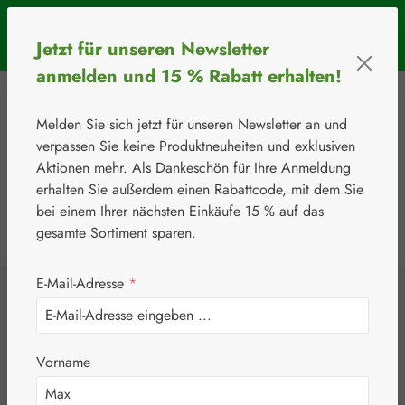
Zum Hauptinhalt springen
SOMMERAKTION: Bis 31. August 2026 erhalten Sie mit dem
Jetzt für unseren Newsletter
Rabattcode
BIOS5
5 € Rabatt ab einem Warenkorbwert von 50 €.
anmelden und 15 % Rabatt erhalten!
Melden Sie sich jetzt für unseren Newsletter an und
verpassen Sie keine Produktneuheiten und exklusiven
Aktionen mehr. Als Dankeschön für Ihre Anmeldung
erhalten Sie außerdem einen Rabattcode, mit dem Sie
bei einem Ihrer nächsten Einkäufe 15 % auf das
0
Werkzeugleiste anzeigen
Du hast 0 Produkte
gesamte Sortiment sparen.
E-Mail-Adresse
*
⚘
Vitamine & Co.
Cal-Mag-Bor
Vorname
Kapseln