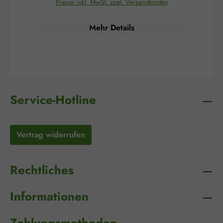
Preise inkl. MwSt. zzgl. Versandkosten
Gewebe wird geschützt. Die offene Struktur
ermöglicht den freien Abfluss von Wundexsudat
Wun
in einen Sekundärverband und unterstützt so ein
u
Mehr Details
optimales Wundmilieu. Adaptic™ eignet sich
besonders für empfindliche Haut und sensible
Z
Wundbereiche. Anwendungsgebiete: Zur
Versorgung von oberflächlichen Wunden,
Vase
Verbrennungen und Hautabschürfungen Geeignet
zu
für Hauttransplantationen sowie empfindliche
Un
oder fragile Haut Schützt die Wunde vor
A
Verklebung und erleichtert den atraumatischen
An
Service-Hotline
Verbandwechsel Anwendungsempfehlung:Die
Wundauflage wird direkt auf die gereinigte
Wunde gelegt und mit einem geeigneten
Sekundärverband fixiert. Je nach Exsudatmenge
Vertrag widerrufen
und ärztlicher Empfehlung regelmäßig wechseln.
Zusammensetzung:Celluloseacetat-Gewebe,
imprägniert mit einer Vaseline-Emulsion.
Hinweise:Steriles Medizinprodukt. Nur zur
Rechtliches
äußeren Anwendung bestimmt. Vor Gebrauch die
Verpackung auf Unversehrtheit prüfen. Bei
Anzeichen einer Infektion oder ausbleibender
Informationen
Wundheilung ärztlichen Rat einholen. Für Kinder
unzugänglich aufbewahren.
Zahlungsmethoden