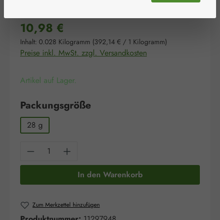
Regulärer Preis:
10,98 €
Inhalt:
0.028 Kilogramm
(392,14 € / 1 Kilogramm)
Preise inkl. MwSt. zzgl. Versandkosten
Artikel auf Lager.
auswählen
Packungsgröße
28 g
Produkt Anzahl: Gib den gewünschten Wert e
In den Warenkorb
Zum Merkzettel hinzufügen
Produktnummer:
11297948