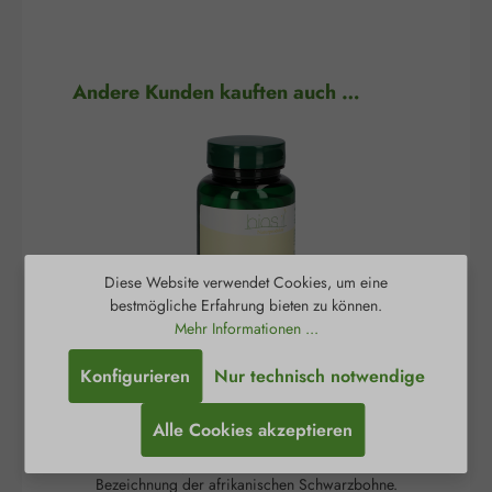
Produktgalerie überspringen
Andere Kunden kauften auch …
Diese Website verwendet Cookies, um eine
bestmögliche Erfahrung bieten zu können.
Mehr Informationen ...
Konfigurieren
Nur technisch notwendige
5-HTP 100 mg Kapseln
Alle Cookies akzeptieren
Griffonia simplicifolia ist die wissenschaftliche
Gr
Bezeichnung der afrikanischen Schwarzbohne.
Be