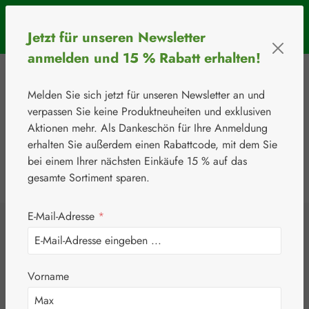
Zum Hauptinhalt springen
SOMMERAKTION: Bis 31. August 2026 erhalten Sie mit dem
Jetzt für unseren Newsletter
Rabattcode
BIOS5
5 € Rabatt ab einem Warenkorbwert von 50 €.
anmelden und 15 % Rabatt erhalten!
Melden Sie sich jetzt für unseren Newsletter an und
verpassen Sie keine Produktneuheiten und exklusiven
Aktionen mehr. Als Dankeschön für Ihre Anmeldung
erhalten Sie außerdem einen Rabattcode, mit dem Sie
bei einem Ihrer nächsten Einkäufe 15 % auf das
0
Werkzeugleiste anzeigen
Du hast 0 Produkte
gesamte Sortiment sparen.
E-Mail-Adresse
*
⚘
Handelsware
Nahrungsergänzungsmittel
Junek Europ-Vertrieb GmbH
Coenzym Q-10 15
Vorname