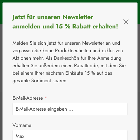
Zum Hauptinhalt springen
SOMMERAKTION: Bis 31. August 2026 erhalten Sie mit dem
Jetzt für unseren Newsletter
Rabattcode
BIOS5
5 € Rabatt ab einem Warenkorbwert von 50 €.
anmelden und 15 % Rabatt erhalten!
Melden Sie sich jetzt für unseren Newsletter an und
verpassen Sie keine Produktneuheiten und exklusiven
Aktionen mehr. Als Dankeschön für Ihre Anmeldung
erhalten Sie außerdem einen Rabattcode, mit dem Sie
bei einem Ihrer nächsten Einkäufe 15 % auf das
0
Werkzeugleiste anzeigen
Du hast 0 Produkte
gesamte Sortiment sparen.
E-Mail-Adresse
*
⚘
Botanicals
Cranberry 400 mg
Vorname
Kapseln