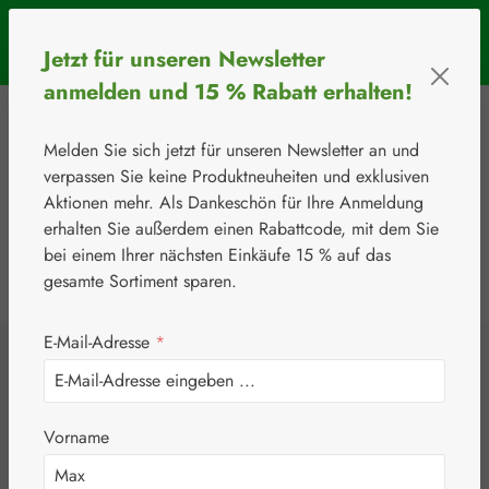
Zum Hauptinhalt springen
SOMMERAKTION: Bis 31. August 2026 erhalten Sie mit dem
Jetzt für unseren Newsletter
Rabattcode
BIOS5
5 € Rabatt ab einem Warenkorbwert von 50 €.
anmelden und 15 % Rabatt erhalten!
Melden Sie sich jetzt für unseren Newsletter an und
verpassen Sie keine Produktneuheiten und exklusiven
Aktionen mehr. Als Dankeschön für Ihre Anmeldung
erhalten Sie außerdem einen Rabattcode, mit dem Sie
bei einem Ihrer nächsten Einkäufe 15 % auf das
0
Werkzeugleiste anzeigen
Du hast 0 Produkte
gesamte Sortiment sparen.
E-Mail-Adresse
*
⚘
Aktionen
DHEA 25 mg
Vorname
Kapseln