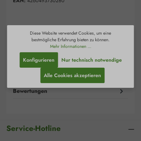
EAN:
4260493730280
Diese Website verwendet Cookies, um eine
bestmögliche Erfahrung bieten zu können.
Beschreibung
Mehr Informationen ...
DHEA (Dehydroepiandrosteron) ist ein
Konfigurieren
Nur technisch notwendige
Naturprodukt und metabolisches
Zwischenprodukt bei der Biosynthese der
Alle Cookies akzeptieren
Sexualsteroide A…
Mehr
Bewertungen
Service-Hotline