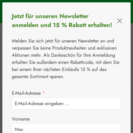
Zum Hauptinhalt springen
SOMMERAKTION: Bis 31. August 2026 erhalten Sie mit dem
Jetzt für unseren Newsletter
Rabattcode
BIOS5
5 € Rabatt ab einem Warenkorbwert von 50 €.
anmelden und 15 % Rabatt erhalten!
Melden Sie sich jetzt für unseren Newsletter an und
verpassen Sie keine Produktneuheiten und exklusiven
Aktionen mehr. Als Dankeschön für Ihre Anmeldung
erhalten Sie außerdem einen Rabattcode, mit dem Sie
bei einem Ihrer nächsten Einkäufe 15 % auf das
0
Werkzeugleiste anzeigen
Du hast 0 Produkte
gesamte Sortiment sparen.
E-Mail-Adresse
*
⚘
Handelsware
Kosmetika
Daylong™
Daylong Sensitive
Vorname
Gel-Creme SPF