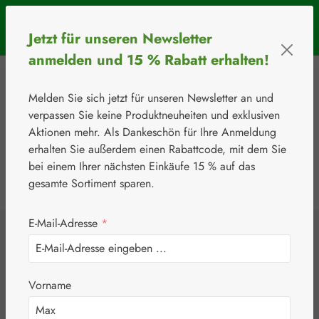
Zum Hauptinhalt springen
SOMMERAKTION: Bis 31. August 2026 erhalten Sie mit dem
Jetzt für unseren Newsletter
Rabattcode
BIOS5
5 € Rabatt ab einem Warenkorbwert von 50 €.
anmelden und 15 % Rabatt erhalten!
Melden Sie sich jetzt für unseren Newsletter an und
verpassen Sie keine Produktneuheiten und exklusiven
Aktionen mehr. Als Dankeschön für Ihre Anmeldung
erhalten Sie außerdem einen Rabattcode, mit dem Sie
bei einem Ihrer nächsten Einkäufe 15 % auf das
0
Werkzeugleiste anzeigen
Du hast 0 Produkte
gesamte Sortiment sparen.
E-Mail-Adresse
*
⚘
Handelsware
Nahrungsergänzungsmittel
Junek Europ-Vertrieb GmbH
Haar Schutz Junek
Vorname