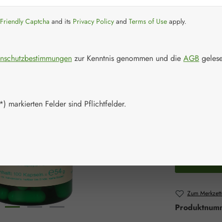
Regulärer Prei
34,60 
Friendly Captcha
and its
Privacy Policy
and
Terms of Use
apply.
Inhalt:
0.054 K
Preise inkl. M
nschutzbestimmungen
zur Kenntnis genommen und die
AGB
gelese
Schnell zusch
Packungs
) markierten Felder sind Pflichtfelder.
100 Kapsel
Produkt 
Zum Merkzett
Produktnum