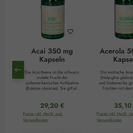
Acai 350 mg
Acerola 
Kapseln
Kapse
Die Acai-Beere ist die schwarz-
Die exotische Ace
violette Frucht der
(Malpighia glabra) 
südamerikanischen Kohlpalme
und Südamerika ge
(Euterpe oleracea). Sie gilt als
Früchten mit dem
die „brasilianische
Gehalt an Vit
Wunderbeere“, unterstützt
(Ascorbinsäure). Ih
29,20 €
35,10
Schlankheitskuren und reguliert
Gehalt übersteigt 
Regulärer Preis:
Reguläre
Falten. Dafür sorgen die
von Zitrusfrüchten
Preise inkl. MwSt. zzgl.
Preise inkl. MwSt. zz
zahlreichen Inhaltsstoffe dieser
oder Zitronen um d
Versandkosten
Versandkosten
außergewöhnlichen Beere: der
Acerola gilt daher
hohe Anteil an Antioxidantien
Vitamin C-Bombe. V
schont den Körper vor negativen
mehrere Funktionen: