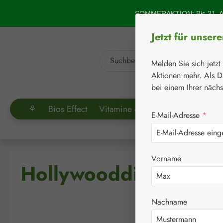
um Hauptinhalt springen
Zur Suche springen
SOMMERAKTION: Bis 31. Au
Jetzt für unser
Melden Sie sich jetzt
Aktionen mehr. Als D
bei einem Ihrer näch
⚘
Bios Effect
Vitamine & Co.
Aminosäuren
E-Mail-Adresse
*
Vorname
Hollywooddiät Kapse
Nachname
Bildergalerie überspringen