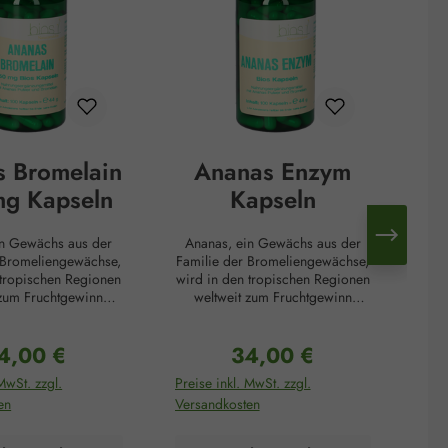
 Bromelain
Ananas Enzym
A
g Kapseln
Kapseln
in Gewächs aus der
Ananas, ein Gewächs aus der
An
 Bromeliengewächse,
Familie der Bromeliengewächse,
Fam
 tropischen Regionen
wird in den tropischen Regionen
wir
 zum Fruchtgewinn
weltweit zum Fruchtgewinn
. Überlieferungen
angebaut. Überlieferungen
wurde die Ananas
zufolge wurde die Ananas
4,00 €
34,00 €
her Columbus bei
Christopher Columbus bei
gulärer Preis:
Regulärer Preis:
unft in Amerika als
seiner Ankunft in Amerika als
se
MwSt. zzgl.
Preise inkl. MwSt. zzgl.
Prei
k überreicht und gilt
Gastgeschenk überreicht und gilt
Gas
en
Versandkosten
Ver
 als Symbol für
seitdem als Symbol für
eundschaft und
Gastfreundschaft und
it. Diesen positiven
Herzlichkeit. Diesen positiven
He