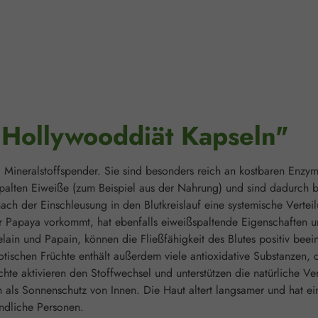
"Hollywooddiät Kapseln"
Mineralstoffspender. Sie sind besonders reich an kostbaren Enzy
palten Eiweiße (zum Beispiel aus der Nahrung) und sind dadurch 
nach der Einschleusung in den Blutkreislauf eine systemische Vert
 Papaya vorkommt, hat ebenfalls eiweißspaltende Eigenschaften un
elain und Papain, können die Fließfähigkeit des Blutes positiv be
otischen Früchte enthält außerdem viele antioxidative Substanzen, 
üchte aktivieren den Stoffwechsel und unterstützen die natürliche 
h als Sonnenschutz von Innen. Die Haut altert langsamer und hat 
ndliche Personen.