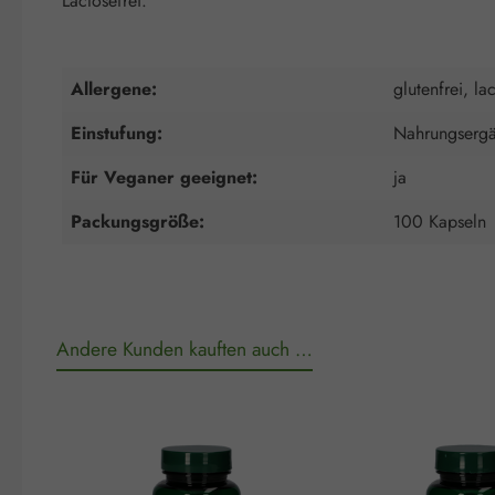
Lactosefrei.
Allergene:
glutenfrei, la
Einstufung:
Nahrungsergä
Für Veganer geeignet:
ja
Packungsgröße:
100 Kapseln
Andere Kunden kauften auch …
Produktgalerie überspringen