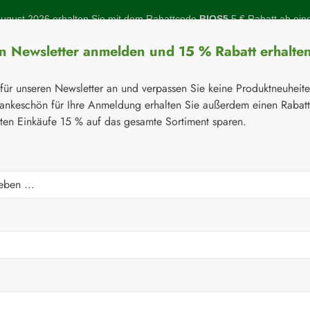
gust 2026 erhalten Sie mit dem Rabattcode
BIOS5
5 € Rabatt ab ein
en Newsletter anmelden und 15 % Rabatt erhalte
 für unseren Newsletter an und verpassen Sie keine Produktneuheit
ankeschön für Ihre Anmeldung erhalten Sie außerdem einen Rabat
sten Einkäufe 15 % auf das gesamte Sortiment sparen.
Botanicals
Naturstoffe
Topinambur
Gelenke
Q-10
⚘
Botanicals
ln