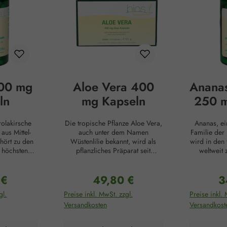
500 mg
Aloe Vera 400
Ananas
ln
mg Kapseln
250 m
rolakirsche
Die tropische Pflanze Aloe Vera,
Ananas, e
aus Mittel-
auch unter dem Namen
Familie der
hört zu den
Wüstenlilie bekannt, wird als
wird in den
 höchsten
pflanzliches Präparat seit
weltweit
amin C
mindestens dem vierten
angebaut
r Vitamin-C-
Jahrhundert v. Chr. geschätzt.
zufolge 
 €
49,80 €
3
sogar jenen
Bereits die alten Griechen,
Christop
r Preis:
Regulärer Preis:
Re
 wie Orangen
Kleopatra, die Römer und die
seiner Ank
gl.
Preise inkl. MwSt. zzgl.
Preise inkl. 
as 34-fache.
Inkas kannten und nutzten die
Gastgeschen
Versandkosten
Versandkost
 als wahre
positiven Eigenschaften der Aloe
seitdem
itamin C hat
Vera für Hautpflege, als
Gastfr
 Es trägt zu
Abwehrmittel gegen Insekten und
Herzlichke