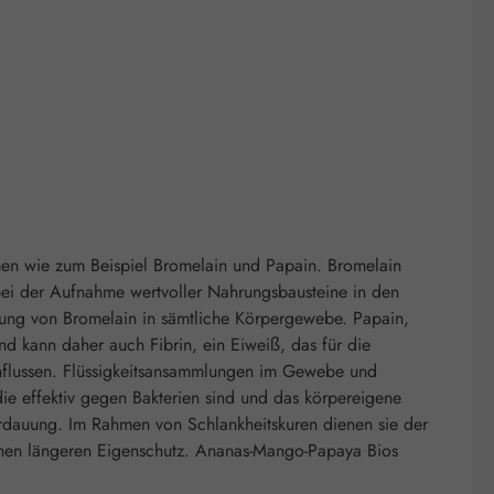
men wie zum Beispiel Bromelain und Papain. Bromelain
bei der Aufnahme wertvoller Nahrungsbausteine in den
eilung von Bromelain in sämtliche Körpergewebe. Papain,
d kann daher auch Fibrin, ein Eiweiß, das für die
einflussen. Flüssigkeitsansammlungen im Gewebe und
die effektiv gegen Bakterien sind und das körpereigene
Verdauung. Im Rahmen von Schlankheitskuren dienen sie der
einen längeren Eigenschutz. Ananas-Mango-Papaya Bios