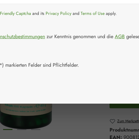
Regulärer Prei
37,00 
Friendly Captcha
and its
Privacy Policy
and
Terms of Use
apply.
Inhalt:
0.049 K
Preise inkl. M
nschutzbestimmungen
zur Kenntnis genommen und die
AGB
gelese
Artikel auf La
Packungs
) markierten Felder sind Pflichtfelder.
100 Kapsel
Produkt 
Zum Merkzett
Produktnum
EAN:
90081