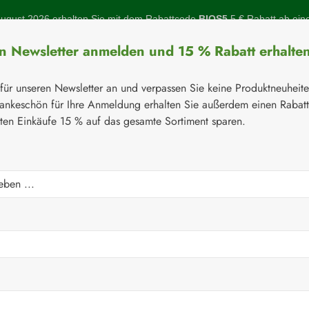
gust 2026 erhalten Sie mit dem Rabattcode
BIOS5
5 € Rabatt ab ein
en Newsletter anmelden und 15 % Rabatt erhalte
 für unseren Newsletter an und verpassen Sie keine Produktneuheit
ankeschön für Ihre Anmeldung erhalten Sie außerdem einen Rabat
sten Einkäufe 15 % auf das gesamte Sortiment sparen.
Botanicals
Naturstoffe
Topinambur
Gelenke
Q-10
⚘
Aminosäuren
eln