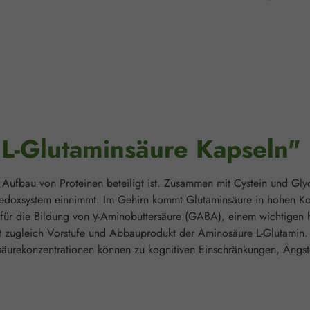
"L-Glutaminsäure Kapseln"
ufbau von Proteinen beteiligt ist. Zusammen mit Cystein und Glycin
Redoxsystem einnimmt. Im Gehirn kommt Glutaminsäure in hohen Konz
nz für die Bildung von γ-Aminobuttersäure (GABA), einem wichtig
 ist zugleich Vorstufe und Abbauprodukt der Aminosäure L-Glutamin
säurekonzentrationen können zu kognitiven Einschränkungen, Ängs