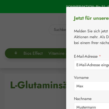
um Hauptinhalt springen
Zur Suche springen
SOMMERAKTION: Bis 31. Au
Jetzt für unser
Melden Sie sich jetzt
Aktionen mehr. Als D
bei einem Ihrer näch
⚘
Bios Effect
Vitamine & Co.
Aminosäuren
E-Mail-Adresse
*
Vorname
L-Glutaminsäure Kaps
Nachname
Bildergalerie überspringen