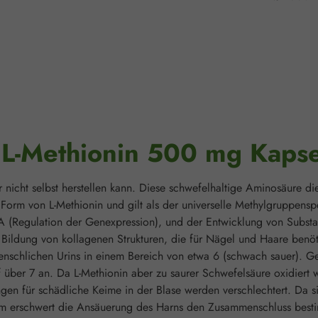
"L-Methionin 500 mg Kaps
r nicht selbst herstellen kann. Diese schwefelhaltige Aminosäure di
orm von L-Methionin und gilt als der universelle Methylgruppenspe
NA (Regulation der Genexpression), und der Entwicklung von Substa
r Bildung von kollagenen Strukturen, die für Nägel und Haare benöt
 menschlichen Urins in einem Bereich von etwa 6 (schwach sauer).
 über 7 an. Da L-Methionin aber zu saurer Schwefelsäure oxidiert w
en für schädliche Keime in der Blase werden verschlechtert. Da s
em erschwert die Ansäuerung des Harns den Zusammenschluss besti