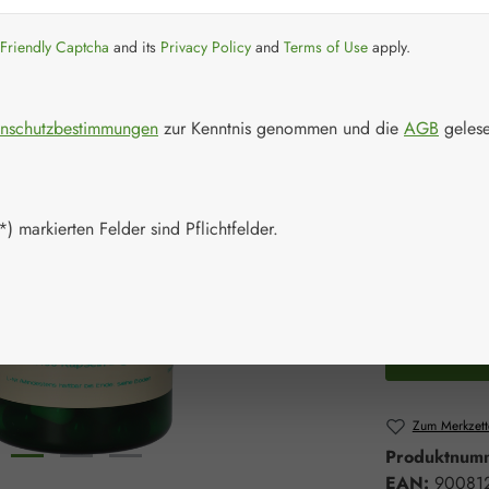
Regulärer Prei
44,40
Friendly Captcha
and its
Privacy Policy
and
Terms of Use
apply.
Inhalt:
0.059 K
Preise inkl. M
nschutzbestimmungen
zur Kenntnis genommen und die
AGB
gelese
Artikel auf La
Packungs
) markierten Felder sind Pflichtfelder.
100 Kapsel
Produkt 
Zum Merkzett
Produktnum
EAN:
90081