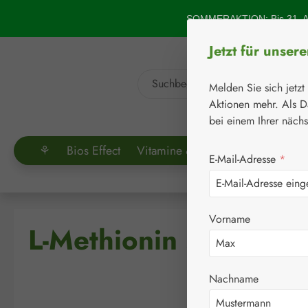
um Hauptinhalt springen
Zur Suche springen
SOMMERAKTION: Bis 31. Au
Jetzt für unser
Melden Sie sich jetzt
Aktionen mehr. Als D
bei einem Ihrer näch
⚘
Bios Effect
Vitamine & Co.
Aminosäuren
E-Mail-Adresse
*
Vorname
L-Methionin 500 mg 
Nachname
Bildergalerie überspringen