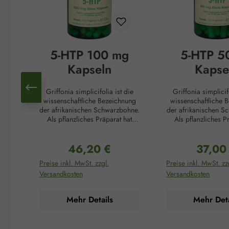
5-HTP 100 mg
5-HTP 5
Kapseln
Kapse
Griffonia simplicifolia ist die
Griffonia simplicif
wissenschaftliche Bezeichnung
wissenschaftliche 
der afrikanischen Schwarzbohne.
der afrikanischen S
Als pflanzliches Präparat hat
Als pflanzliches P
Griffonia in der afrikanischen
Griffonia in der af
Kultur eine lange Tradition. Die
Kultur eine lange Tr
46,20 €
37,00
Samen dieser Pflanze steigern
Samen dieser Pflan
Regulärer Preis:
Reguläre
die Konzentration, fördern die
die Konzentration, 
Preise inkl. MwSt. zzgl.
Preise inkl. MwSt. zz
psychische Belastbarkeit und
psychische Belastb
Versandkosten
Versandkosten
hellen die Stimmung auf. Dafür
hellen die Stimmung
verantwortlich ist der von Natur
verantwortlich ist d
aus hohe Anteil an 5-
aus hohe Antei
Mehr Details
Mehr Deta
Hydroxytryptophan (5-HTP) in
Hydroxytryptophan
den Samen dieser afrikanischen
den Samen dieser a
Pflanze. 5-HTP spielt eine
Pflanze. 5-HTP sp