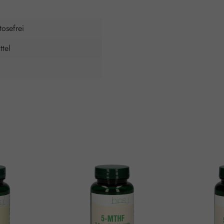
tosefrei
tel