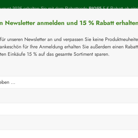
gust 2026 erhalten Sie mit dem Rabattcode
BIOS5
5 € Rabatt ab ein
en Newsletter anmelden und 15 % Rabatt erhalte
 für unseren Newsletter an und verpassen Sie keine Produktneuheit
ankeschön für Ihre Anmeldung erhalten Sie außerdem einen Rabat
sten Einkäufe 15 % auf das gesamte Sortiment sparen.
Botanicals
Naturstoffe
Topinambur
Gelenke
Q-10
⚘
Aminosäuren
Kapseln