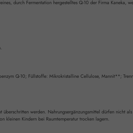
nes, durch Fermentation hergestelltes Q-10 der Firma Kaneka, wel
n.
enzym Q-10; Füllstoffe: Mikrokristalline Cellulose, Mannit**; Tren
überschritten werden. Nahrungsergänzungsmittel dürfen nicht als
n kleinen Kindern bei Raumtemperatur trocken lagern.