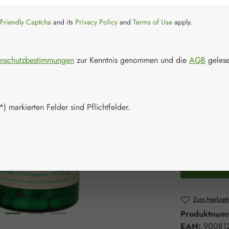
Regulärer Prei
98,00 
Friendly Captcha
and its
Privacy Policy
and
Terms of Use
apply.
Inhalt:
0.02 Ki
Preise inkl. M
nschutzbestimmungen
zur Kenntnis genommen und die
AGB
gelese
Schnell zusch
Packungs
) markierten Felder sind Pflichtfelder.
100 Kapsel
Produkt 
Zum Merkzett
Produktnum
EAN:
90081