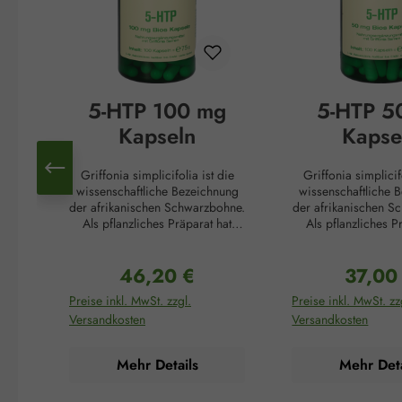
5-HTP 100 mg
5-HTP 5
Kapseln
Kapse
Griffonia simplicifolia ist die
Griffonia simplicif
wissenschaftliche Bezeichnung
wissenschaftliche 
der afrikanischen Schwarzbohne.
der afrikanischen S
Als pflanzliches Präparat hat
Als pflanzliches P
Griffonia in der afrikanischen
Griffonia in der af
Kultur eine lange Tradition. Die
Kultur eine lange Tr
46,20 €
37,00
Samen dieser Pflanze steigern
Samen dieser Pflan
Regulärer Preis:
Reguläre
die Konzentration, fördern die
die Konzentration, 
Preise inkl. MwSt. zzgl.
Preise inkl. MwSt. zz
psychische Belastbarkeit und
psychische Belastb
Versandkosten
Versandkosten
hellen die Stimmung auf. Dafür
hellen die Stimmung
verantwortlich ist der von Natur
verantwortlich ist d
aus hohe Anteil an 5-
aus hohe Antei
Mehr Details
Mehr Deta
Hydroxytryptophan (5-HTP) in
Hydroxytryptophan
den Samen dieser afrikanischen
den Samen dieser a
Pflanze. 5-HTP spielt eine
Pflanze. 5-HTP sp