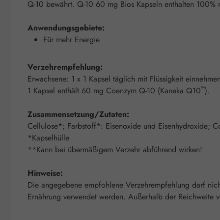
Q-10 bewährt. Q-10 60 mg Bios Kapseln enthalten 100% rei
Anwendungsgebiete:
Für mehr Energie
Verzehrempfehlung:
Erwachsene: 1 x 1 Kapsel täglich mit Flüssigkeit einnehme
™
1 Kapsel enthält 60 mg Coenzym Q-10 (Kaneka Q10
).
Zusammensetzung/Zutaten:
Cellulose*; Farbstoff*: Eisenoxide und Eisenhydroxide; Co
*Kapselhülle
**Kann bei übermäßigem Verzehr abführend wirken!
Hinweise:
Die angegebene empfohlene Verzehrempfehlung darf nicht 
Ernährung verwendet werden. Außerhalb der Reichweite vo