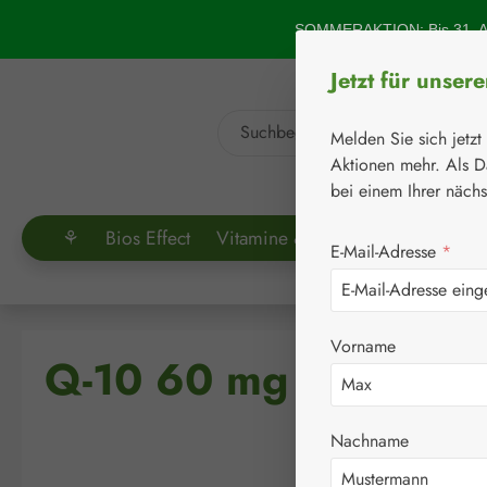
um Hauptinhalt springen
Zur Suche springen
SOMMERAKTION: Bis 31. Au
Jetzt für unser
Melden Sie sich jetzt
Aktionen mehr. Als D
bei einem Ihrer näch
⚘
Bios Effect
Vitamine & Co.
Aminosäuren
E-Mail-Adresse
*
Vorname
Q-10 60 mg Kapseln
Nachname
Bildergalerie überspringen