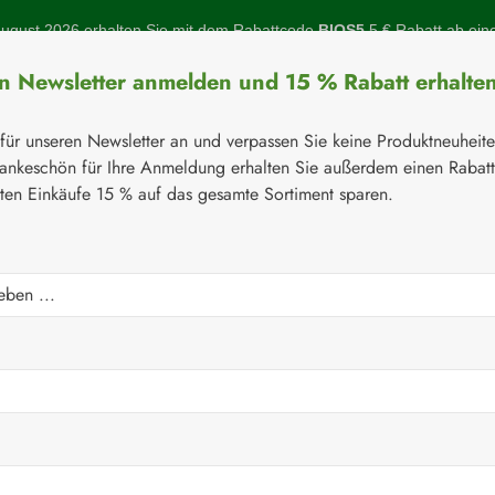
gust 2026 erhalten Sie mit dem Rabattcode
BIOS5
5 € Rabatt ab ein
en Newsletter anmelden und 15 % Rabatt erhalte
 für unseren Newsletter an und verpassen Sie keine Produktneuheit
ankeschön für Ihre Anmeldung erhalten Sie außerdem einen Rabat
sten Einkäufe 15 % auf das gesamte Sortiment sparen.
Botanicals
Naturstoffe
Topinambur
Gelenke
Q-10
⚘
Q-10