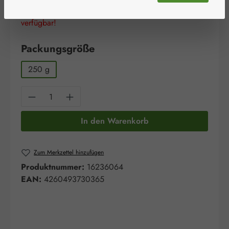
Schnell zuschlagen! Es sind nur noch wenige Artikel
verfügbar!
auswählen
Packungsgröße
250 g
Produkt Anzahl: Gib den gewünschten Wert e
In den Warenkorb
Zum Merkzettel hinzufügen
Produktnummer:
16236064
EAN:
4260493730365