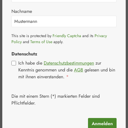
Nachname
Bildergalerie überspringen
This site is protected by
Friendly Captcha
and its
Privacy
Policy
and
Terms of Use
apply.
Datenschutz
Ich habe die
Datenschutzbestimmungen
zur
Kenntnis genommen und die
AGB
gelesen und bin
mit ihnen einverstanden.
*
Die mit einem Stern (*) markierten Felder sind
Regulärer Preis:
17,80 €
Pflichtfelder.
Inhalt:
0.25 Kilogramm
(71,20 € / 1 Kilogramm)
Preise inkl. MwSt. zzgl. Versandkosten
Anmelden