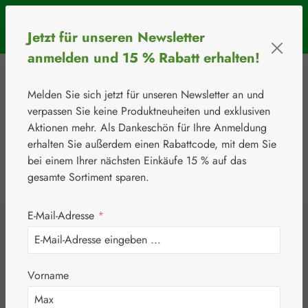
Zum Hauptinhalt springen
SOMMERAKTION: Bis 31. August 2026 erhalten Sie mit dem
Jetzt für unseren Newsletter
Rabattcode
BIOS5
5 € Rabatt ab einem Warenkorbwert von 50 €.
anmelden und 15 % Rabatt erhalten!
Melden Sie sich jetzt für unseren Newsletter an und
verpassen Sie keine Produktneuheiten und exklusiven
Aktionen mehr. Als Dankeschön für Ihre Anmeldung
erhalten Sie außerdem einen Rabattcode, mit dem Sie
bei einem Ihrer nächsten Einkäufe 15 % auf das
0
Werkzeugleiste anzeigen
Du hast 0 Produkte
gesamte Sortiment sparen.
E-Mail-Adresse
*
⚘
Beauty
Ultraphil® Salbe
Vorname