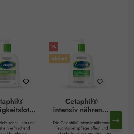
Rabatt
Rab
%
%
Aktion!
Akt
taphil®
Cetaphil®
igkeitslotio
intensiv nährende
n
Feuchtigkeitspfle
zieht schnell ein und
Die Cetaphil® intensiv nährende
ge
st ein erfrischend
Feuchtigkeitspflege pflegt und
Ta
s und beruhigtes
nährt sehr trockene, empfindliche
f