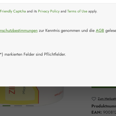
Regulärer Prei
21,00 
Friendly Captcha
and its
Privacy Policy
and
Terms of Use
apply.
Inhalt:
0.23 Ki
Preise inkl. M
nschutzbestimmungen
zur Kenntnis genommen und die
AGB
gelese
Artikel auf La
Packungs
) markierten Felder sind Pflichtfelder.
30 g
10
Produkt 
Zum Merkzett
Produktnum
EAN:
90081