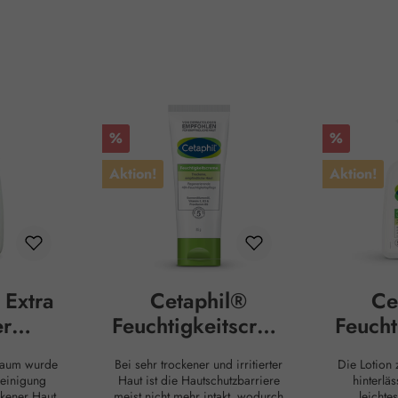
Rabatt
Rabatt
%
%
Aktion!
Aktion!
 Extra
Cetaphil®
Ce
er
Feuchtigkeitscrem
Feucht
sschau
e
haum wurde
Bei sehr trockener und irritierter
Die Lotion 
Reinigung
Haut ist die Hautschutzbarriere
hinterläs
ckener Haut
meist nicht mehr intakt, wodurch
leichte