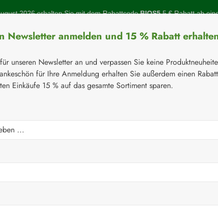
gust 2026 erhalten Sie mit dem Rabattcode
BIOS5
5 € Rabatt ab ein
en Newsletter anmelden und 15 % Rabatt erhalte
 für unseren Newsletter an und verpassen Sie keine Produktneuheit
ankeschön für Ihre Anmeldung erhalten Sie außerdem einen Rabat
sten Einkäufe 15 % auf das gesamte Sortiment sparen.
Botanicals
Naturstoffe
Topinambur
Gelenke
Q-10
⚘
Handelsware
Kosmetika
Gall Pharma GmbH