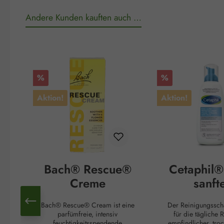
Andere Kunden kauften auch …
Produktgalerie überspringen
Rabatt
Rabatt
%
%
Aktion!
Aktion!
Bach® Rescue®
Cetaphil®
Creme
sanft
Reinigung
Bach® Rescue® Cream ist eine
Der Reinigungssc
m
parfümfreie, intensiv
für die tägliche 
feuchtigkeitsspendende
empfindlicher, tro