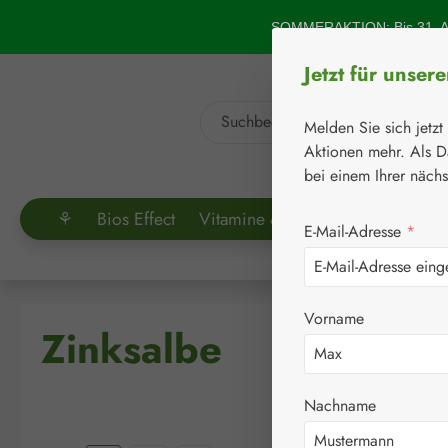
um Hauptinhalt springen
Zur Suche springen
SOMMERAKTION: Bis 31. Au
Jetzt für unser
Melden Sie sich jetzt
Aktionen mehr. Als D
bei einem Ihrer näch
⚘
Bios Effect
Vitamine & Co.
Aminosäuren
E-Mail-Adresse
*
Vorname
Zinksalbe
Nachname
Bildergalerie überspringen