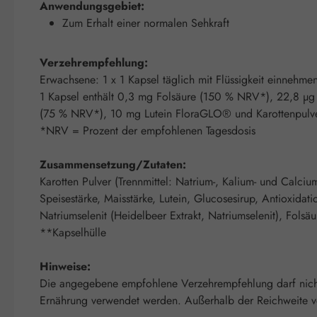
Anwendungsgebiet:
Zum Erhalt einer normalen Sehkraft
Verzehrempfehlung:
Erwachsene: 1 x 1 Kapsel täglich mit Flüssigkeit einnehme
1 Kapsel enthält 0,3 mg Folsäure (150 % NRV*), 22,8 µg
(75 % NRV*), 10 mg Lutein FloraGLO® und Karottenpulver 
*NRV = Prozent der empfohlenen Tagesdosis
Zusammensetzung/Zutaten:
Karotten Pulver (Trennmittel: Natrium-, Kalium- und Calci
Speisestärke, Maisstärke, Lutein, Glucosesirup, Antioxidat
Natriumselenit (Heidelbeer Extrakt, Natriumselenit), Folsäu
**Kapselhülle
Hinweise:
Die angegebene empfohlene Verzehrempfehlung darf nicht 
Ernährung verwendet werden. Außerhalb der Reichweite von