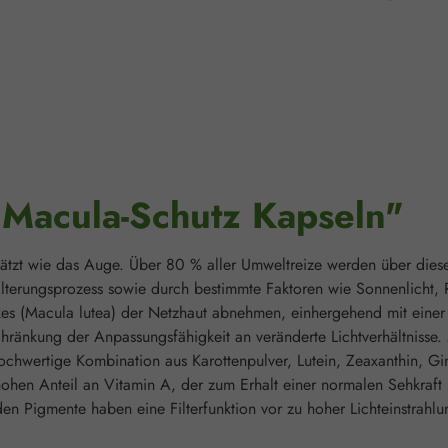
"Macula-Schutz Kapseln"
hätzt wie das Auge. Über 80 % aller Umweltreize werden über die
Alterungsprozess sowie durch bestimmte Faktoren wie Sonnenlicht
kes (Macula lutea) der Netzhaut abnehmen, einhergehend mit eine
hränkung der Anpassungsfähigkeit an veränderte Lichtverhältnisse.
 hochwertige Kombination aus Karottenpulver, Lutein, Zeaxanthin, G
hohen Anteil an Vitamin A, der zum Erhalt einer normalen Sehkraft
 Pigmente haben eine Filterfunktion vor zu hoher Lichteinstrahlung