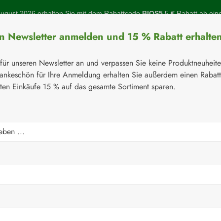
gust 2026 erhalten Sie mit dem Rabattcode
BIOS5
5 € Rabatt ab ein
en Newsletter anmelden und 15 % Rabatt erhalte
 für unseren Newsletter an und verpassen Sie keine Produktneuheit
ankeschön für Ihre Anmeldung erhalten Sie außerdem einen Rabat
sten Einkäufe 15 % auf das gesamte Sortiment sparen.
Botanicals
Naturstoffe
Topinambur
Gelenke
Q-10
⚘
Augen
ln