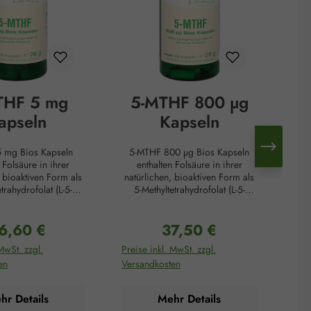
THF 5 mg
5-MTHF 800 µg
apseln
Kapseln
 mg Bios Kapseln
5-MTHF 800 µg Bios Kapseln
 Folsäure in ihrer
enthalten Folsäure in ihrer
, bioaktiven Form als
natürlichen, bioaktiven Form als
Kom
trahydrofolat (L-5-
5-Methyltetrahydrofolat (L-5-
Zi
i handelt es sich um
MTHF). Dabei handelt es sich um
ex
rte Premium-Substanz
die patentierte Premium-Substanz
Mi
6,60 €
37,50 €
c®. In dieser Form
Quatrefolic®. In dieser Form
wah
gulärer Preis:
Regulärer Preis:
 besonders effizient
kann Folat besonders effizient
die
MwSt. zzgl.
Preise inkl. MwSt. zzgl.
Prei
r aufgenommen und
vom Körper aufgenommen und
en
Versandkosten
Ver
wertet werden, da es
direkt verwertet werden, da es
die
z zu Folsäure nicht
im Gegensatz zu Folsäure nicht
Ac
mehrere enzymatische
erst durch mehrere enzymatische
no
hr Details
Mehr Details
in die aktive Form
Schritte in die aktive Form
e