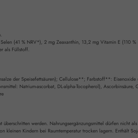
n.
 Selen (41 % NRV*), 2 mg Zeaxanthin, 13,2 mg Vitamin E (110 %
als Füllstoff.
umsalze der Speisefettsäuren); Cellulose**; Farbstoff**: Eisenoxid
ionsmittel: Natrium-ascorbat, DL-alpha-Tocopherol), Ascorbinsäure, 
re
überschritten werden. Nahrungsergänzungsmittel dürfen nicht als
 kleinen Kindern bei Raumtemperatur trocken lagern. Enthält Soja.