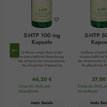
5-HTP 100 mg
5-HTP 5
Kapseln
Kapse
Griffonia simplicifolia ist die
Griffonia simplicif
wissenschaftliche Bezeichnung
wissenschaftliche 
der afrikanischen Schwarzbohne.
der afrikanischen S
Als pflanzliches Präparat hat
Als pflanzliches P
Griffonia in der afrikanischen
Griffonia in der af
Kultur eine lange Tradition. Die
Kultur eine lange Tr
46,20 €
37,00
Samen dieser Pflanze steigern
Samen dieser Pflan
Regulärer Preis:
Reguläre
die Konzentration, fördern die
die Konzentration, 
Preise inkl. MwSt. zzgl.
Preise inkl. MwSt. zz
psychische Belastbarkeit und
psychische Belastb
Versandkosten
Versandkosten
hellen die Stimmung auf. Dafür
hellen die Stimmung
verantwortlich ist der von Natur
verantwortlich ist d
aus hohe Anteil an 5-
aus hohe Antei
Mehr Details
Mehr Deta
Hydroxytryptophan (5-HTP) in
Hydroxytryptophan