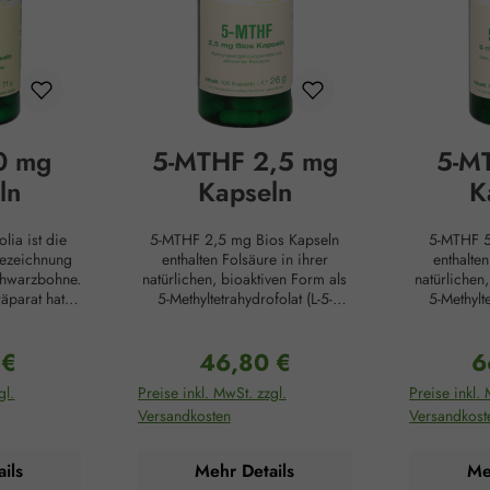
0 mg
5-MTHF 2,5 mg
5-M
ln
Kapseln
K
olia ist die
5-MTHF 2,5 mg Bios Kapseln
5-MTHF 5
Bezeichnung
enthalten Folsäure in ihrer
enthalten
chwarzbohne.
natürlichen, bioaktiven Form als
natürlichen
räparat hat
5-Methyltetrahydrofolat (L-5-
5-Methylte
rikanischen
MTHF). Dabei handelt es sich um
MTHF). Dabe
adition. Die
die patentierte Premium-Substanz
die patentie
 €
46,80 €
6
ze steigern
Quatrefolic®. In dieser Form
Quatrefoli
r Preis:
Regulärer Preis:
Re
fördern die
kann Folat besonders effizient
kann Folat
gl.
Preise inkl. MwSt. zzgl.
Preise inkl. 
arkeit und
vom Körper aufgenommen und
vom Körpe
Versandkosten
Versandkost
 auf. Dafür
direkt verwertet werden, da es
direkt ver
er von Natur
im Gegensatz zu Folsäure nicht
im Gegensat
l an 5-
erst durch mehrere enzymatische
erst durch 
ils
Mehr Details
Me
 (5-HTP) in
Schritte in die aktive Form
Schritte 