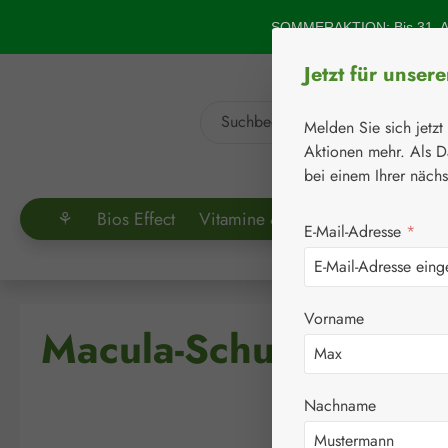
um Hauptinhalt springen
Zur Suche springen
SOMMERAKTION: Bis 31. Au
Jetzt für unser
Melden Sie sich jetzt
Aktionen mehr. Als D
bei einem Ihrer näch
⚘
Bios Effect
Vitamine & Co.
Aminosäuren
E-Mail-Adresse
*
Vorname
Macula-Schutz Kapse
Nachname
Bildergalerie überspringen