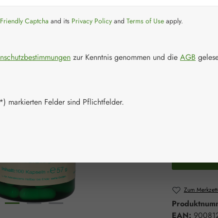
Regulärer Prei
67,80 
Friendly Captcha
and its
Privacy Policy
and
Terms of Use
apply.
Inhalt:
0.057 K
Preise inkl. M
nschutzbestimmungen
zur Kenntnis genommen und die
AGB
gelese
Artikel auf La
Packungs
) markierten Felder sind Pflichtfelder.
100 Kapsel
Produkt 
Zum Merkzett
Produktnum
EAN:
90081