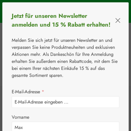
Zum Hauptinhalt springen
SOMMERAKTION: Bis 31. August 2026 erhalten Sie mit dem
Jetzt für unseren Newsletter
Rabattcode
BIOS5
5 € Rabatt ab einem Warenkorbwert von 50 €.
anmelden und 15 % Rabatt erhalten!
Melden Sie sich jetzt für unseren Newsletter an und
verpassen Sie keine Produktneuheiten und exklusiven
Aktionen mehr. Als Dankeschön für Ihre Anmeldung
erhalten Sie außerdem einen Rabattcode, mit dem Sie
bei einem Ihrer nächsten Einkäufe 15 % auf das
0
Werkzeugleiste anzeigen
Du hast 0 Produkte
gesamte Sortiment sparen.
E-Mail-Adresse
*
⚘
Aminosäuren
Acetylcarnitin 500
Vorname
mg Kapseln