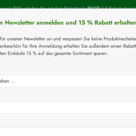
gust 2026 erhalten Sie mit dem Rabattcode
BIOS5
5 € Rabatt ab ein
en Newsletter anmelden und 15 % Rabatt erhalte
 für unseren Newsletter an und verpassen Sie keine Produktneuheit
ankeschön für Ihre Anmeldung erhalten Sie außerdem einen Rabat
sten Einkäufe 15 % auf das gesamte Sortiment sparen.
Botanicals
Naturstoffe
Topinambur
Gelenke
Q-10
ndelsware
Nahrungsergänzungsmittel
Junek Europ-Vertr
nek Kapseln