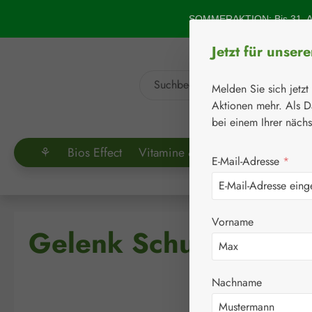
um Hauptinhalt springen
Zur Suche springen
SOMMERAKTION: Bis 31. Au
Jetzt für unser
Melden Sie sich jetzt
Aktionen mehr. Als D
bei einem Ihrer näch
⚘
Bios Effect
Vitamine & Co.
Aminosäuren
E-Mail-Adresse
*
⚘
Ha
Vorname
Gelenk Schutz HC Ju
Nachname