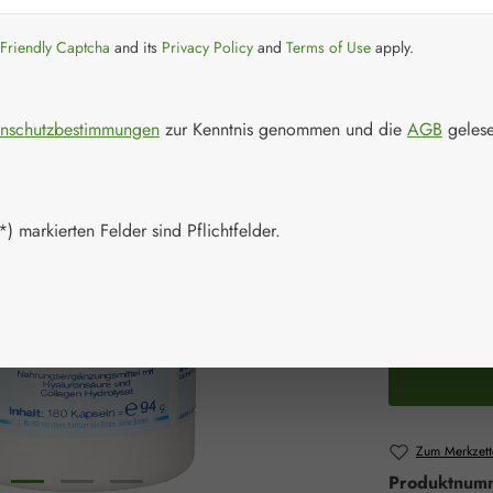
Verkaufspreis:
27,99 
Friendly Captcha
and its
Privacy Policy
and
Terms of Use
apply.
Inhalt:
0.094 K
Preise inkl. M
nschutzbestimmungen
zur Kenntnis genommen und die
AGB
gelese
Artikel auf La
Packungs
) markierten Felder sind Pflichtfelder.
60 Kapseln
Produkt 
Zum Merkzett
Produktnum