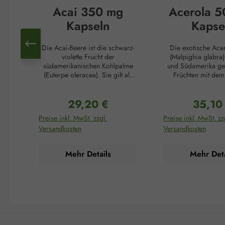
Acai 350 mg
Acerola 
Kapseln
Kapse
Die Acai-Beere ist die schwarz-
Die exotische Ace
violette Frucht der
(Malpighia glabra) 
südamerikanischen Kohlpalme
und Südamerika ge
(Euterpe oleracea). Sie gilt als
Früchten mit dem
die „brasilianische
Gehalt an Vit
Wunderbeere“, unterstützt
(Ascorbinsäure). Ih
29,20 €
35,10
Schlankheitskuren und reguliert
Gehalt übersteigt 
Regulärer Preis:
Reguläre
Falten. Dafür sorgen die
von Zitrusfrüchten
Preise inkl. MwSt. zzgl.
Preise inkl. MwSt. zz
zahlreichen Inhaltsstoffe dieser
oder Zitronen um d
Versandkosten
Versandkosten
außergewöhnlichen Beere: der
Acerola gilt daher
hohe Anteil an Antioxidantien
Vitamin C-Bombe. V
schont den Körper vor negativen
mehrere Funktionen:
Mehr Details
Mehr Deta
äußeren Einflüssen wie
einem norm
Zigarettenrauch oder UV-
Energiestoffwechs
Strahlung und verlangsamt so
normalen Funkt
den Alterungsprozess des
Nervensystems, ein
Körpers, Ballaststoffe regen die
psychischen Funkt
Darmtätigkeit an und erzeugen
normalen Funkt
ein rasches Sättigungsgefühl. Zu
Immunsystems, zum
guter Letzt enthalten Acai-Beeren
Zellen vor oxidative