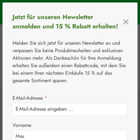
Zum Hauptinhalt springen
SOMMERAKTION: Bis 31. August 2026 erhalten Sie mit dem
Jetzt für unseren Newsletter
Rabattcode
BIOS5
5 € Rabatt ab einem Warenkorbwert von 50 €.
anmelden und 15 % Rabatt erhalten!
Melden Sie sich jetzt für unseren Newsletter an und
verpassen Sie keine Produktneuheiten und exklusiven
Aktionen mehr. Als Dankeschön für Ihre Anmeldung
erhalten Sie außerdem einen Rabattcode, mit dem Sie
bei einem Ihrer nächsten Einkäufe 15 % auf das
0
Werkzeugleiste anzeigen
Du hast 0 Produkte
gesamte Sortiment sparen.
E-Mail-Adresse
*
⚘
Handelsware
Nahrungsergänzungsmittel
Junek Europ-Vertrieb GmbH
Herz Schutz Junek
Vorname