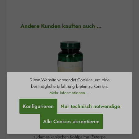
Produktgalerie überspringen
Andere Kunden kauften auch …
Diese Website verwendet Cookies, um eine
bestmögliche Erfahrung bieten zu können.
Mehr Informationen ...
Konfigurieren
Nur technisch notwendige
Acai 350 mg Kapseln
A
Alle Cookies akzeptieren
Die Acai-Beere ist die schwarz-violette Frucht der
Die
südamerikanischen Kohlpalme (Euterpe