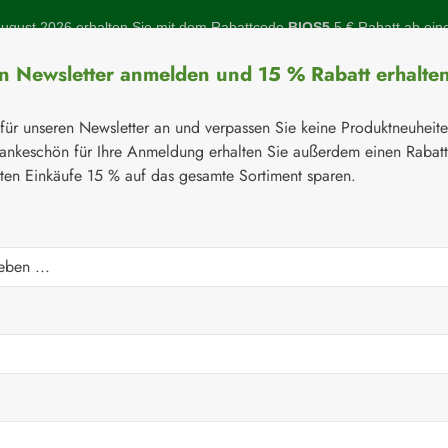
gust 2026 erhalten Sie mit dem Rabattcode
BIOS5
5 € Rabatt ab ein
en Newsletter anmelden und 15 % Rabatt erhalte
 für unseren Newsletter an und verpassen Sie keine Produktneuheit
ankeschön für Ihre Anmeldung erhalten Sie außerdem einen Rabat
sten Einkäufe 15 % auf das gesamte Sortiment sparen.
Botanicals
Naturstoffe
Topinambur
Gelenke
Q-10
⚘
Aminosäuren
seln