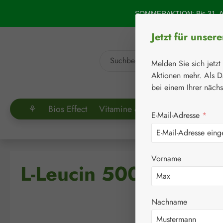
um Hauptinhalt springen
Zur Suche springen
SOMMERAKTION: Bis 31. Au
Jetzt für unser
Melden Sie sich jetzt
Aktionen mehr. Als D
bei einem Ihrer näch
⚘
Bios Effect
Vitamine & Co.
Aminosäuren
E-Mail-Adresse
*
Vorname
L-Leucin 500 mg Kap
Nachname
Bildergalerie überspringen