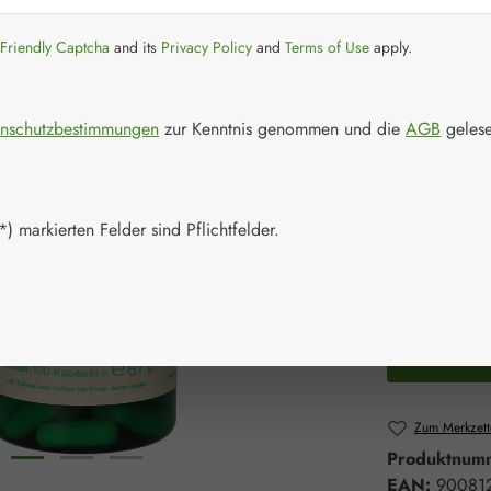
Regulärer Prei
55,60 
Friendly Captcha
and its
Privacy Policy
and
Terms of Use
apply.
Inhalt:
0.061 Ki
Preise inkl. M
nschutzbestimmungen
zur Kenntnis genommen und die
AGB
gelese
Artikel auf La
Packungs
) markierten Felder sind Pflichtfelder.
100 Kapsel
Produkt 
Zum Merkzett
Produktnum
EAN:
90081