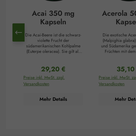
Acai 350 mg
Acerola 
Kapseln
Kapse
Die Acai-Beere ist die schwarz-
Die exotische Ace
violette Frucht der
(Malpighia glabra) 
südamerikanischen Kohlpalme
und Südamerika ge
(Euterpe oleracea). Sie gilt als
Früchten mit dem
die „brasilianische
Gehalt an Vit
Wunderbeere“, unterstützt
(Ascorbinsäure). Ih
29,20 €
35,10
Schlankheitskuren und reguliert
Gehalt übersteigt 
Regulärer Preis:
Reguläre
Falten. Dafür sorgen die
von Zitrusfrüchten
Preise inkl. MwSt. zzgl.
Preise inkl. MwSt. zz
zahlreichen Inhaltsstoffe dieser
oder Zitronen um d
Versandkosten
Versandkosten
außergewöhnlichen Beere: der
Acerola gilt daher
hohe Anteil an Antioxidantien
Vitamin C-Bombe. V
schont den Körper vor negativen
mehrere Funktionen:
Mehr Details
Mehr Deta
äußeren Einflüssen wie
einem norm
Zigarettenrauch oder UV-
Energiestoffwechs
Strahlung und verlangsamt so
normalen Funkt
den Alterungsprozess des
Nervensystems, ein
Körpers, Ballaststoffe regen die
psychischen Funkt
Darmtätigkeit an und erzeugen
normalen Funkt
ein rasches Sättigungsgefühl. Zu
Immunsystems, zum