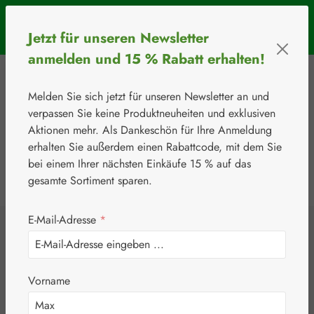
Zum Hauptinhalt springen
SOMMERAKTION: Bis 31. August 2026 erhalten Sie mit dem
Jetzt für unseren Newsletter
Rabattcode
BIOS5
5 € Rabatt ab einem Warenkorbwert von 50 €.
anmelden und 15 % Rabatt erhalten!
Melden Sie sich jetzt für unseren Newsletter an und
verpassen Sie keine Produktneuheiten und exklusiven
Aktionen mehr. Als Dankeschön für Ihre Anmeldung
erhalten Sie außerdem einen Rabattcode, mit dem Sie
bei einem Ihrer nächsten Einkäufe 15 % auf das
0
Werkzeugleiste anzeigen
Du hast 0 Produkte
gesamte Sortiment sparen.
E-Mail-Adresse
*
⚘
Botanicals
Nerven-Schutz
Vorname
Kapseln