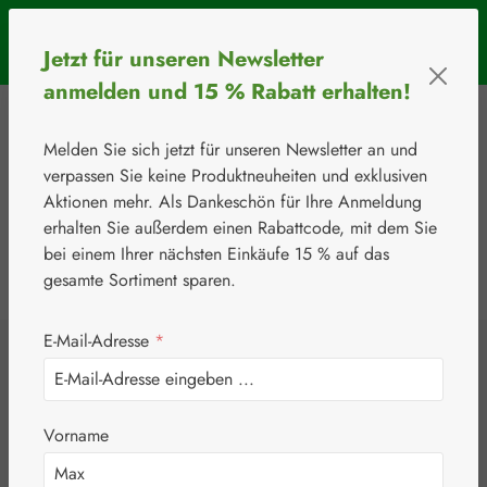
Zum Hauptinhalt springen
SOMMERAKTION: Bis 31. August 2026 erhalten Sie mit dem
Jetzt für unseren Newsletter
Rabattcode
BIOS5
5 € Rabatt ab einem Warenkorbwert von 50 €.
anmelden und 15 % Rabatt erhalten!
Melden Sie sich jetzt für unseren Newsletter an und
verpassen Sie keine Produktneuheiten und exklusiven
Aktionen mehr. Als Dankeschön für Ihre Anmeldung
erhalten Sie außerdem einen Rabattcode, mit dem Sie
bei einem Ihrer nächsten Einkäufe 15 % auf das
0
Werkzeugleiste anzeigen
Du hast 0 Produkte
gesamte Sortiment sparen.
E-Mail-Adresse
*
⚘
Aminosäuren
Phenylalanin 500
Vorname
mg Kapseln